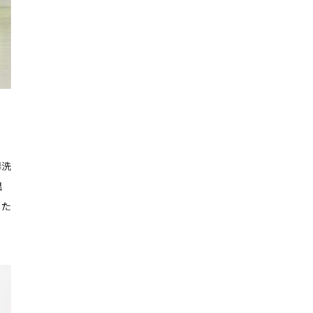
器洗
温
るた