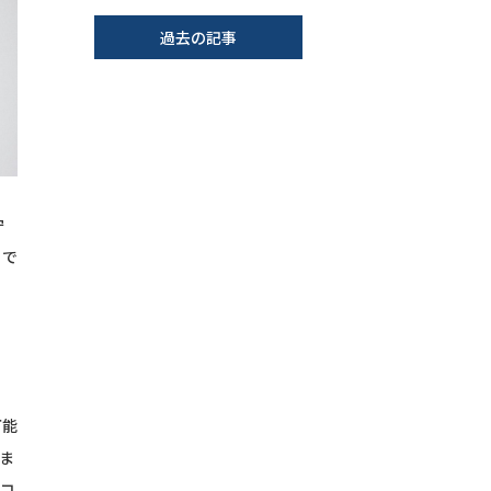
過去の記事
守
」で
万能
ま
リコ