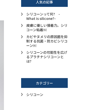
人気の記事
シリコーンって何? -
What is silicone?-
皮膚に優しい接着力。シリ
コーン粘着￼
カビやヌメリの原因菌を抑
制する抗菌・防カビシリコ
ーン￼
シリコーンの可能性を広げ
るプラチナシリコーンと
は?
カテゴリー
シリコーン